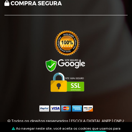
COMPRA SEGURA
© Todos os direitos reservados | ESCOLA DIGITAL ANEP | CNPJ:
20.313.856/0001-24
Ao navegar neste site, você aceita os cookies que usamos para