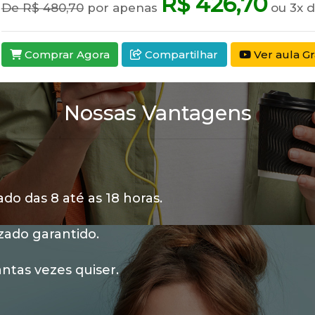
R$ 426,70
De R$ 480,70
por apenas
ou 3x d
Comprar Agora
Compartilhar
Ver aula Gr
Nossas Vantagens
o das 8 até as 18 horas.
zado garantido.
ntas vezes quiser.