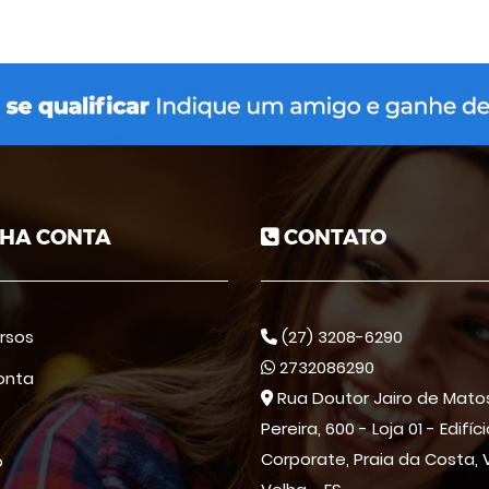
HA CONTA
CONTATO
rsos
(27) 3208-6290
2732086290
onta
Rua Doutor Jairo de Mato
Pereira, 600 - Loja 01 - Edifíc
Corporate, Praia da Costa, V
o